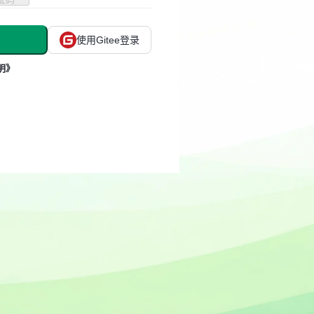
使用Gitee登录
明》