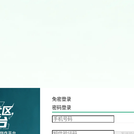
免密登录
密码登录
发送验