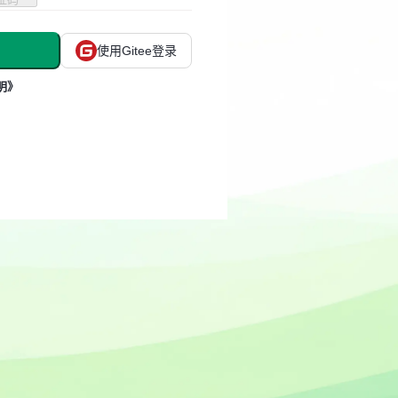
使用Gitee登录
明》