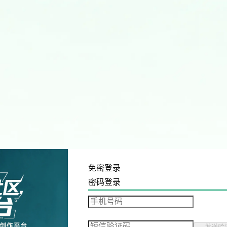
免密登录
密码登录
发送验