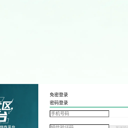
免密登录
密码登录
发送验