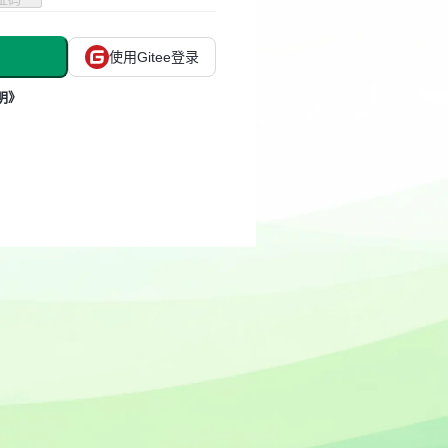
使用Gitee登录
明》