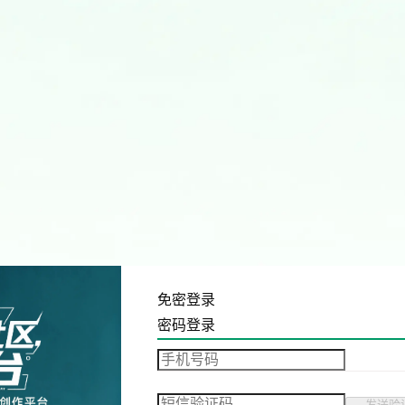
免密登录
密码登录
发送验