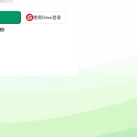
使用Gitee登录
明》