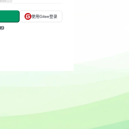
使用Gitee登录
明》