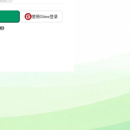
使用Gitee登录
明》