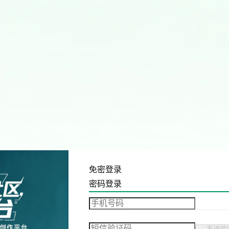
免密登录
密码登录
发送验