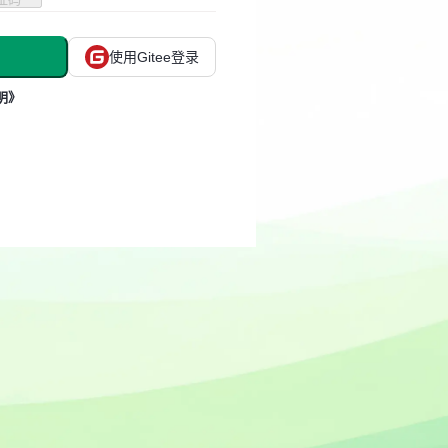
使用Gitee登录
明》