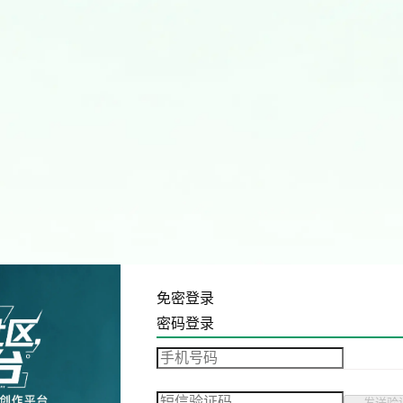
免密登录
密码登录
发送验