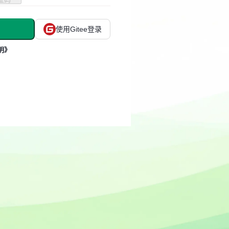
使用Gitee登录
明》