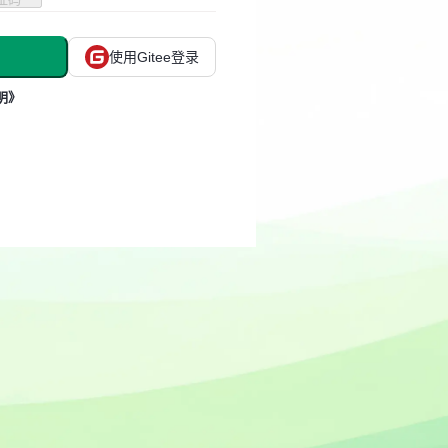
使用Gitee登录
明》