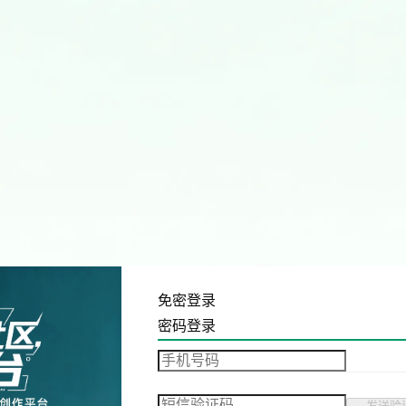
免密登录
密码登录
发送验