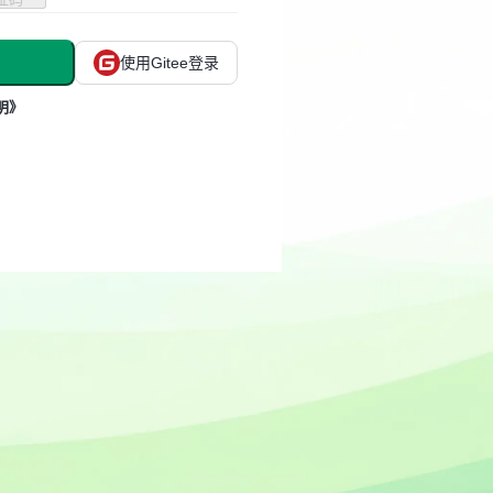
使用Gitee登录
明》