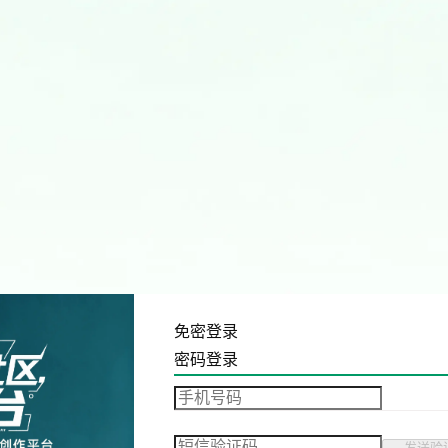
免密登录
密码登录
发送验