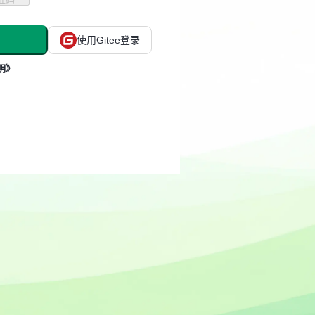
使用Gitee登录
明》