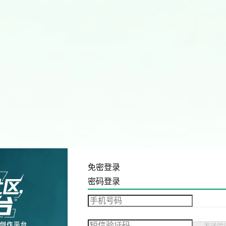
免密登录
密码登录
发送验