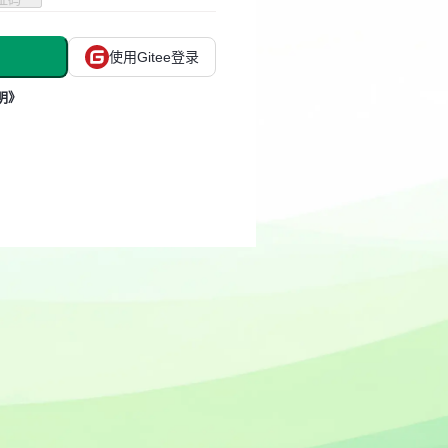
使用Gitee登录
明》