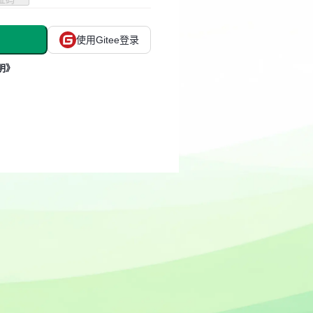
使用Gitee登录
明》