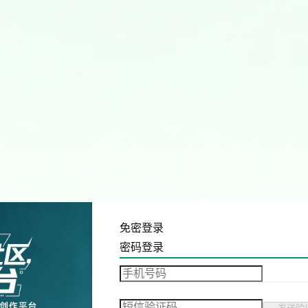
免密登录
密码登录
发送验