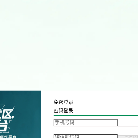
免密登录
密码登录
发送验