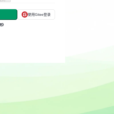
使用Gitee登录
明》