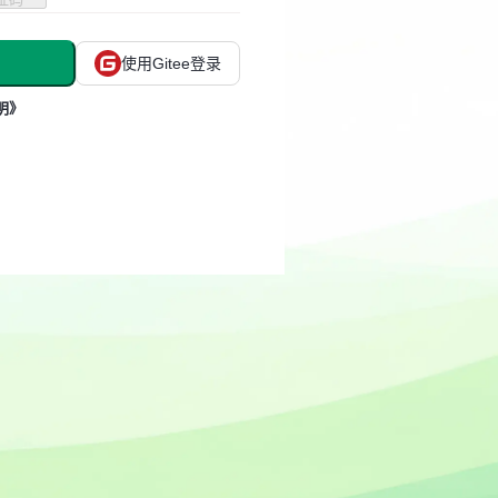
使用Gitee登录
明》