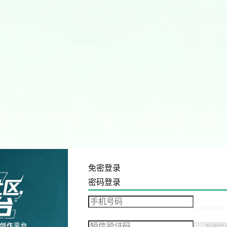
免密登录
密码登录
发送验