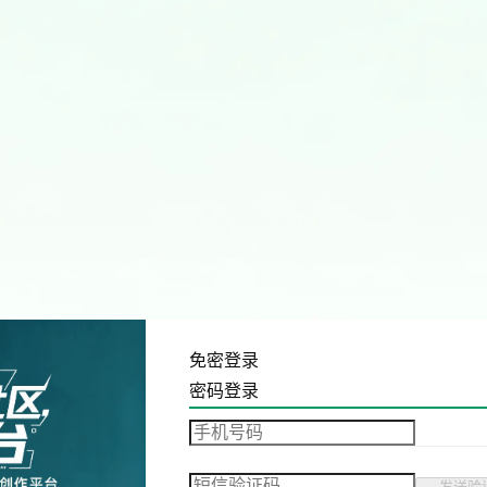
免密登录
密码登录
发送验