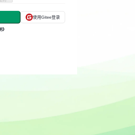
使用Gitee登录
明》