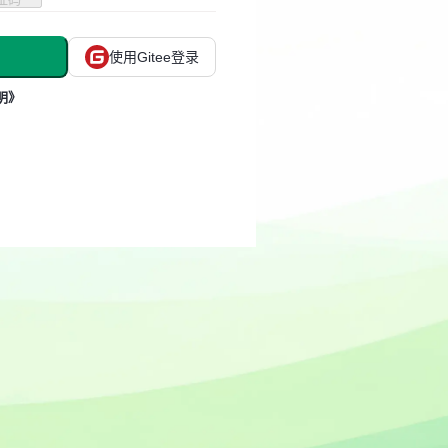
使用Gitee登录
明》