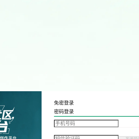
免密登录
密码登录
发送验