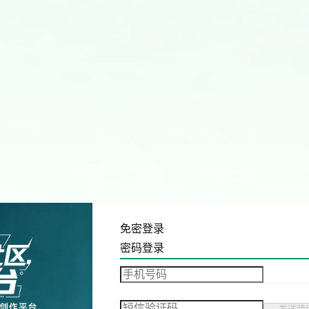
免密登录
密码登录
发送验