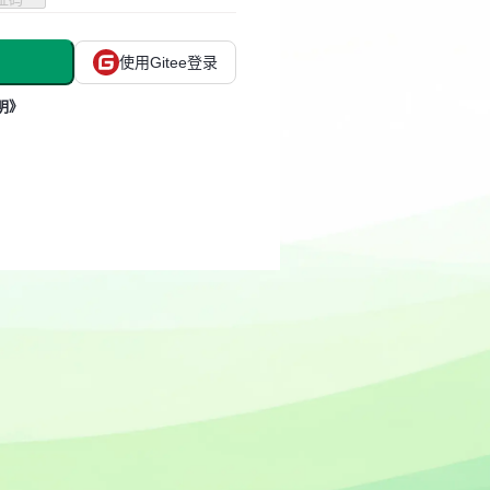
使用Gitee登录
明》