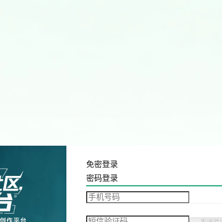
免密登录
密码登录
发送验