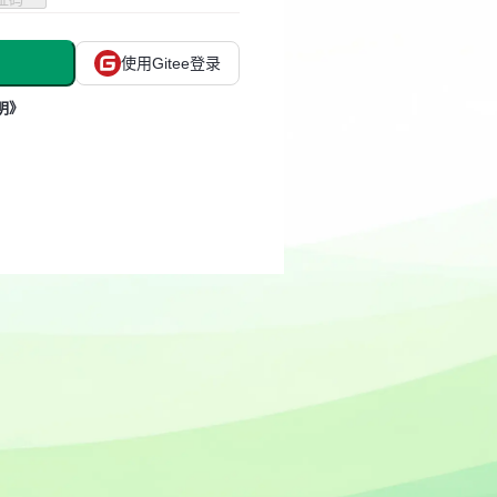
使用Gitee登录
明》