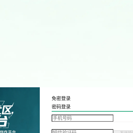
免密登录
密码登录
发送验