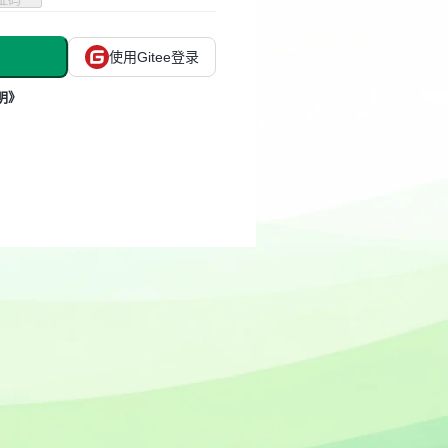
使用Gitee登录
明》