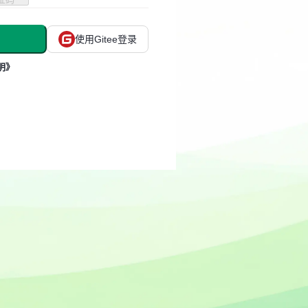
使用Gitee登录
明》