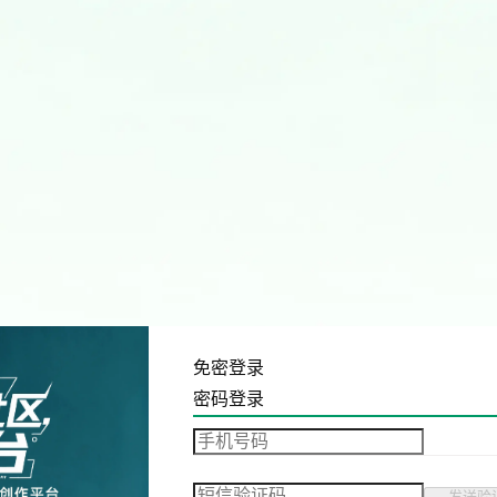
免密登录
密码登录
发送验