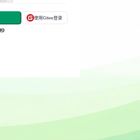
使用Gitee登录
明》