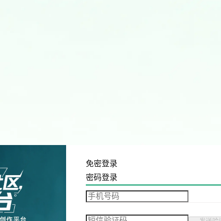
免密登录
密码登录
发送验