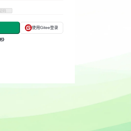
使用Gitee登录
明》