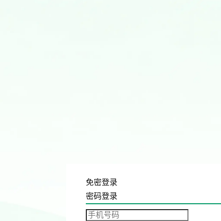
免密登录
密码登录
发送验