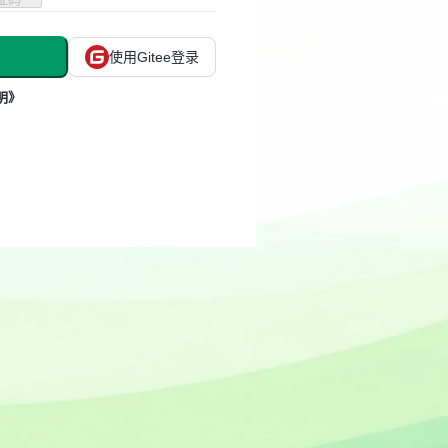
使用Gitee登录
明》