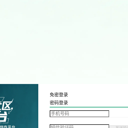
免密登录
密码登录
发送验