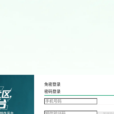
免密登录
密码登录
发送验