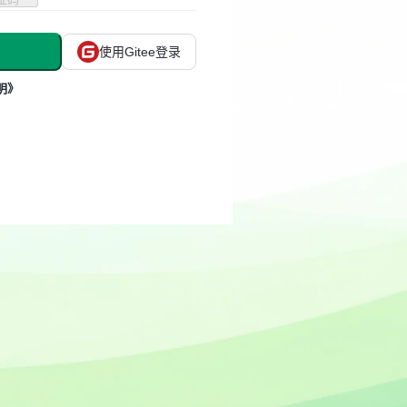
使用Gitee登录
明》