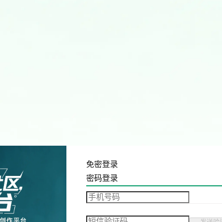
免密登录
密码登录
发送验