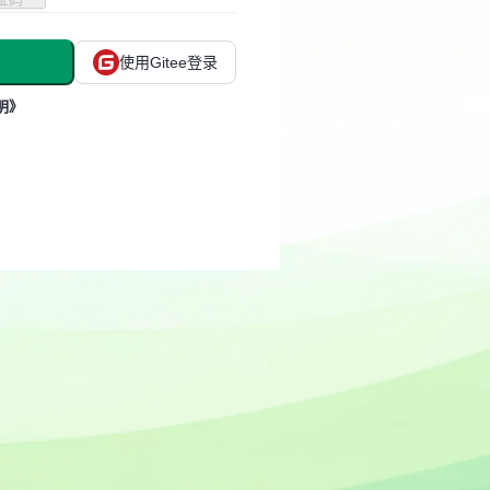
使用Gitee登录
明》