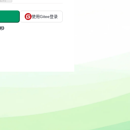
使用Gitee登录
明》