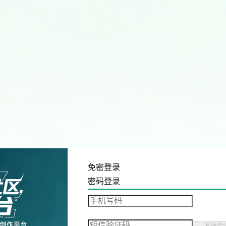
免密登录
密码登录
发送验