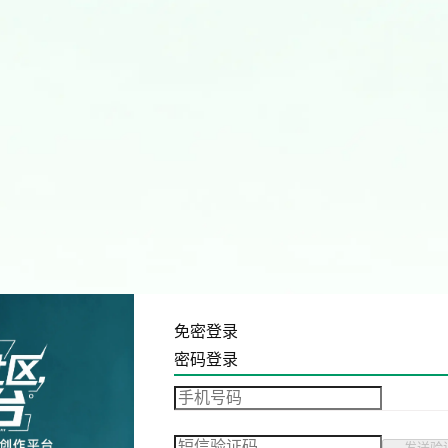
免密登录
密码登录
发送验