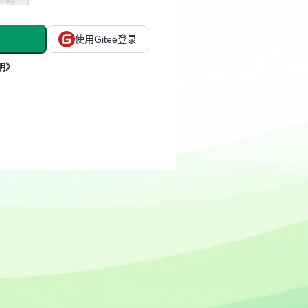
使用Gitee登录
明》