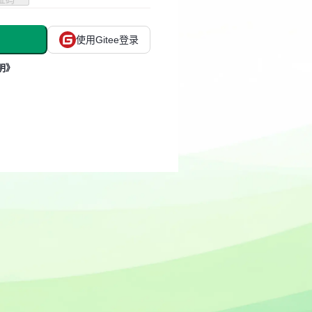
使用Gitee登录
明》