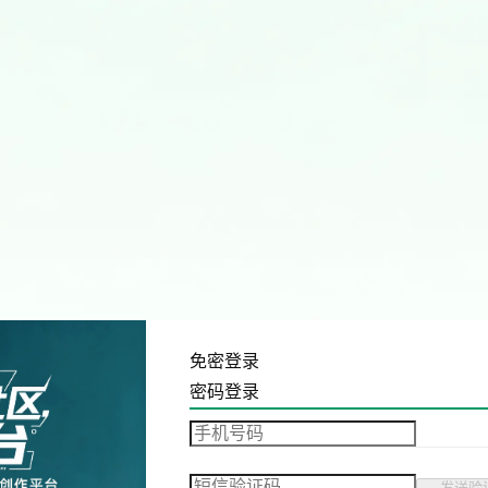
免密登录
密码登录
发送验