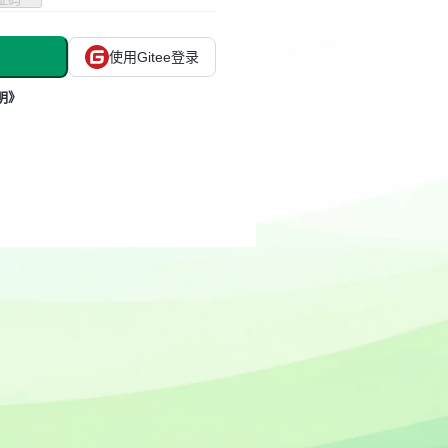
使用Gitee登录
明》