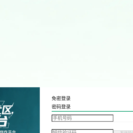
免密登录
密码登录
发送验