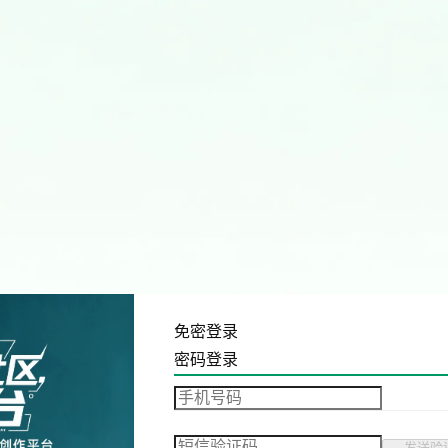
免密登录
密码登录
发送验