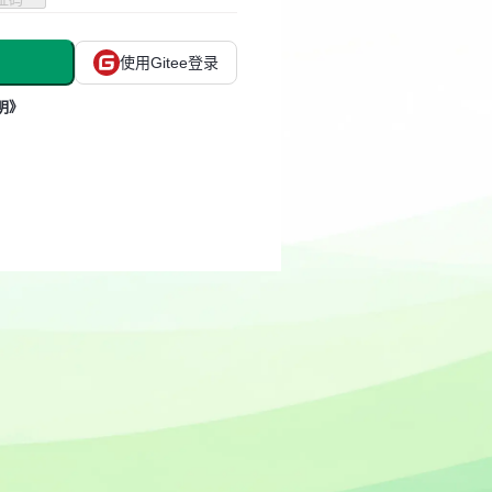
使用Gitee登录
明》