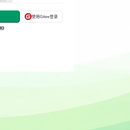
使用Gitee登录
明》