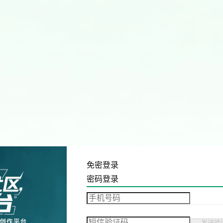
免密登录
密码登录
发送验