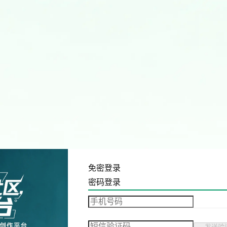
免密登录
密码登录
发送验