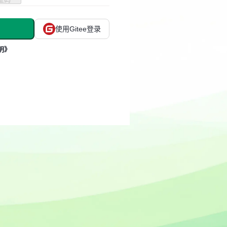
使用Gitee登录
明》