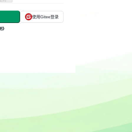
使用Gitee登录
明》