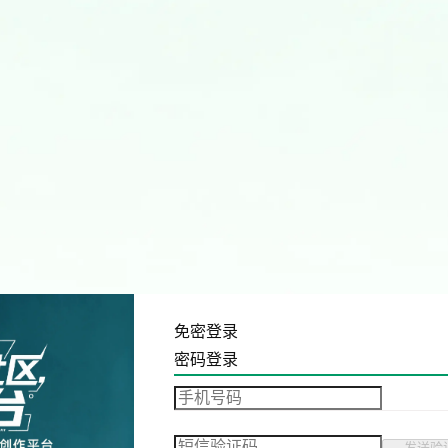
免密登录
密码登录
发送验