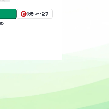
使用Gitee登录
明》