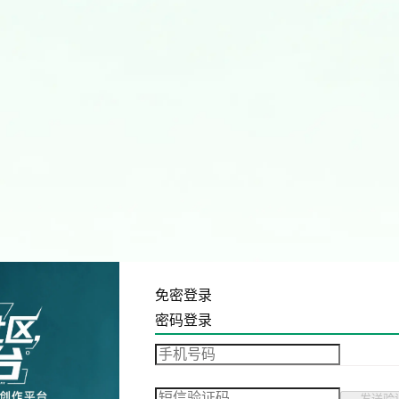
免密登录
密码登录
发送验