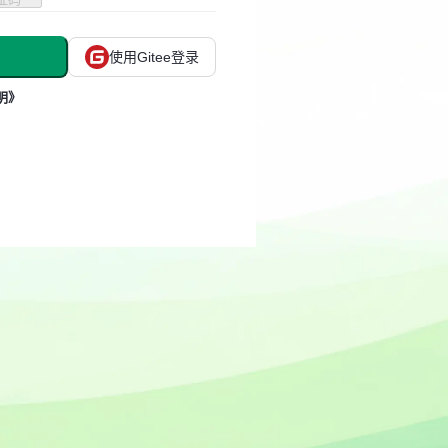
使用Gitee登录
明》