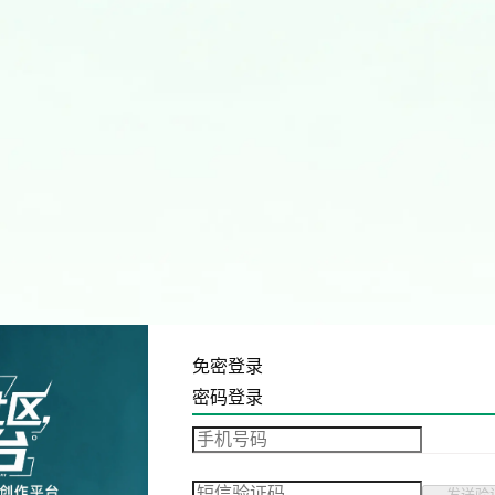
免密登录
密码登录
发送验