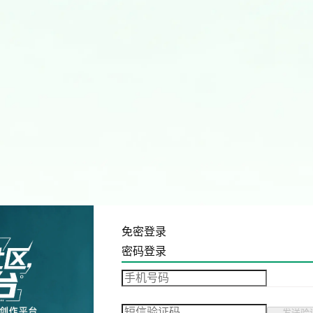
免密登录
密码登录
发送验