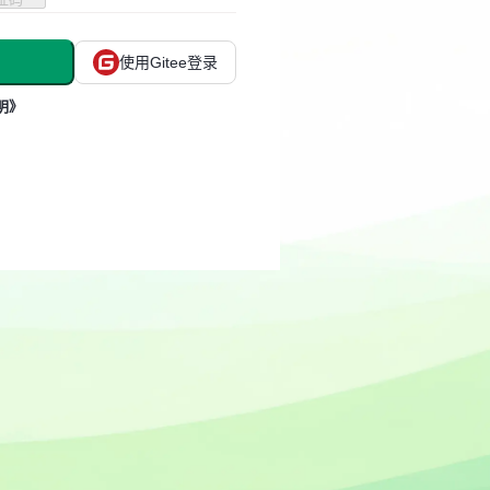
使用Gitee登录
明》