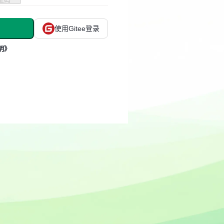
使用Gitee登录
明》