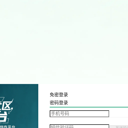
免密登录
密码登录
发送验