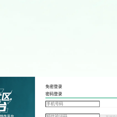
免密登录
密码登录
发送验