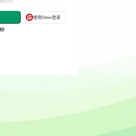
使用Gitee登录
明》