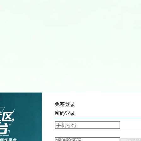
免密登录
密码登录
发送验