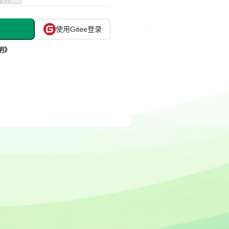
使用Gitee登录
明》