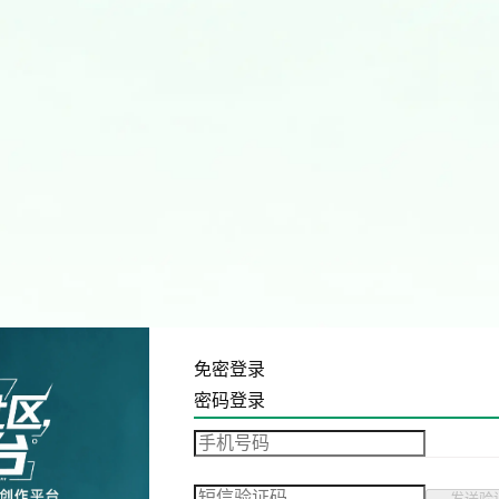
免密登录
密码登录
发送验