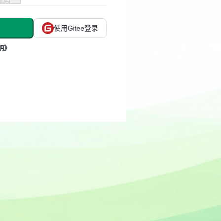
使用Gitee登录
明》