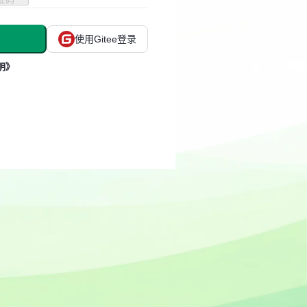
使用Gitee登录
明》