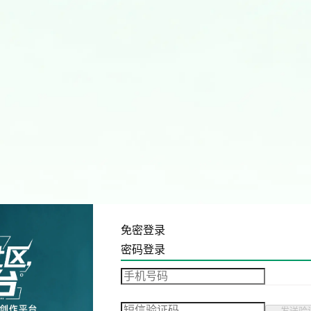
免密登录
密码登录
发送验