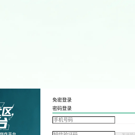
免密登录
密码登录
发送验