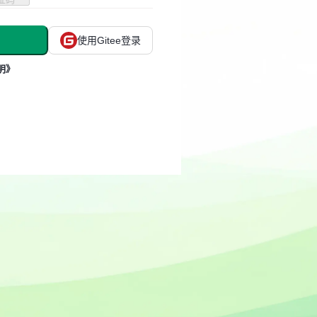
使用Gitee登录
明》