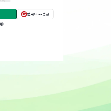
使用Gitee登录
明》