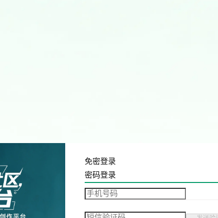
免密登录
密码登录
发送验