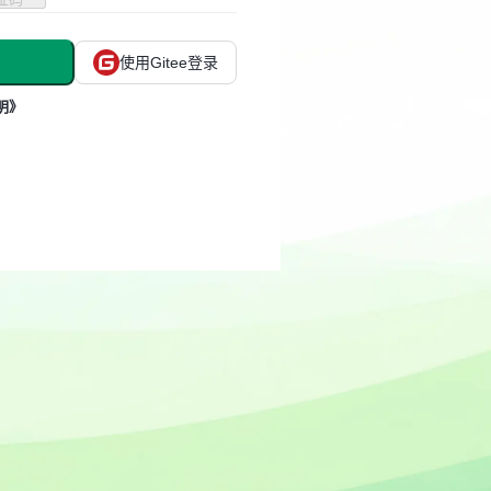
使用Gitee登录
明》