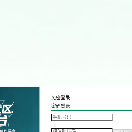
免密登录
密码登录
发送验