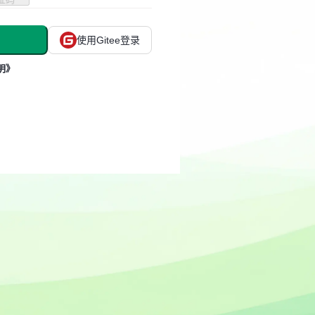
使用Gitee登录
明》