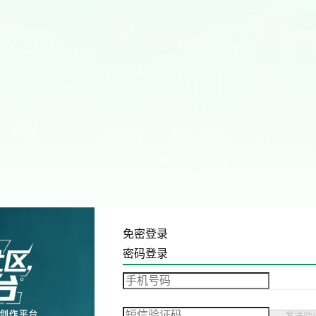
免密登录
密码登录
发送验