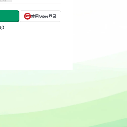
使用Gitee登录
明》