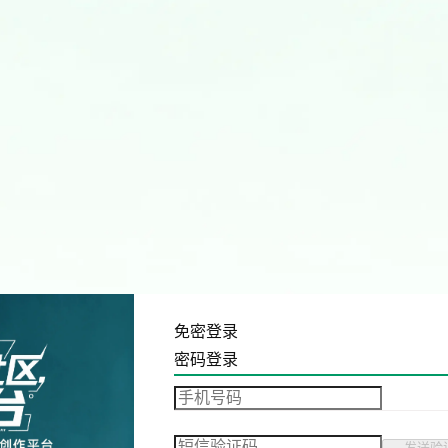
免密登录
密码登录
发送验