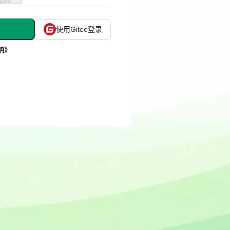
使用Gitee登录
明》