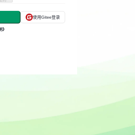
使用Gitee登录
明》