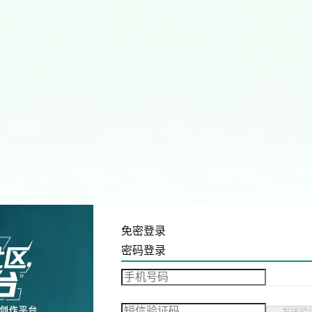
免密登录
密码登录
发送验