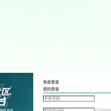
免密登录
密码登录
发送验