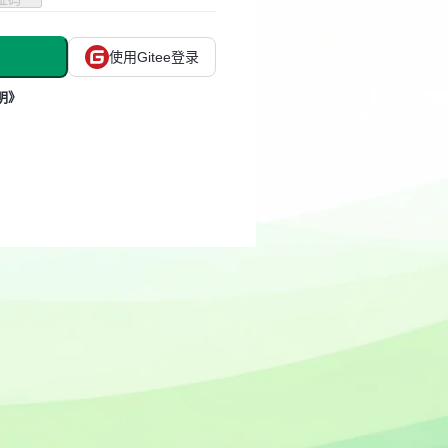
使用Gitee登录
明》